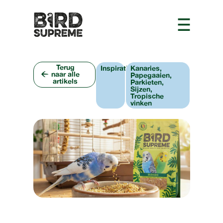
Terug
Inspiratie
Kanaries,
naar alle
Papegaaien,
artikels
Parkieten,
Sijzen,
Tropische
vinken