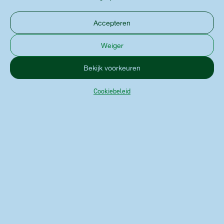
Accepteren
Weiger
Bekijk voorkeuren
Cookiebeleid
ESSENTIALS UNIEKE
ZADENMIX
Verken hieronder alle mogelijke mixen
voor siervogels in ons gamma. Elke mix is
zorgvuldig ontwikkeld om je vogels te
voorzien van voeding die hun immuniteit,