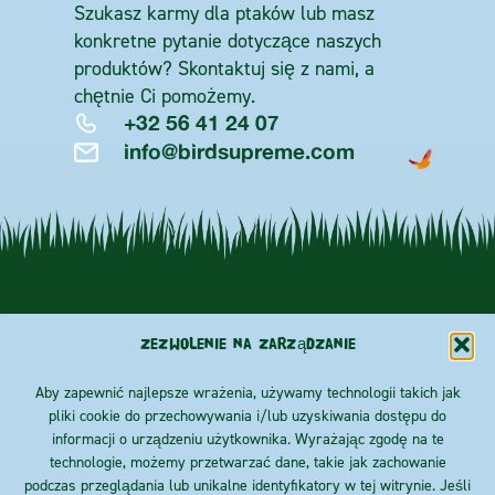
Szukasz karmy dla ptaków lub masz
konkretne pytanie dotyczące naszych
produktów? Skontaktuj się z nami, a
chętnie Ci pomożemy.
+32 56 41 24 07
info@birdsupreme.com
Zezwolenie na zarządzanie
Aby zapewnić najlepsze wrażenia, używamy technologii takich jak
pliki cookie do przechowywania i/lub uzyskiwania dostępu do
O NAS
Priester
Rainbow
ŚLEDŹ
informacji o urządzeniu użytkownika. Wyrażając zgodę na te
Coulonstraat
crisp
technologie, możemy przetwarzać dane, takie jak zachowanie
BLOG
100
Essentials
B-8930
podczas przeglądania lub unikalne identyfikatory w tej witrynie. Jeśli