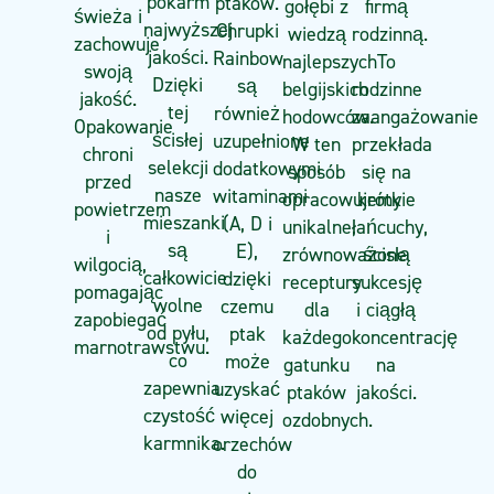
pokarm
ptaków.
firmą
gołębi z
świeża i
najwyższej
Chrupki
rodzinną.
wiedzą
zachowuje
jakości.
Rainbow
To
najlepszych
swoją
Dzięki
są
rodzinne
belgijskich
jakość.
tej
również
zaangażowanie
hodowców.
Opakowanie
ścisłej
uzupełnione
przekłada
W ten
chroni
selekcji
dodatkowymi
się na
sposób
przed
nasze
witaminami
krótkie
opracowujemy
powietrzem
mieszanki
(A, D i
łańcuchy,
unikalne,
i
są
E),
ścisłą
zrównoważone
wilgocią,
całkowicie
dzięki
sukcesję
receptury
pomagając
wolne
czemu
i ciągłą
dla
zapobiegać
od pyłu,
ptak
koncentrację
każdego
marnotrawstwu.
co
może
na
gatunku
zapewnia
uzyskać
jakości.
ptaków
czystość
więcej
ozdobnych.
karmnika.
orzechów
do