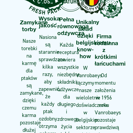
Wysoka
Pełna
Unikalny
Zamykane
jakość
równowaga
skład
torby
odżywcza
dzięki
Firma
Nasiona
Nasze
belgijskiemu
rodzinna
są
Każda
torebki
know-
z
starannie
receptura
na
how
krótkimi
sprawdzane
zawiera
karmę
łańcuchami
kilka
wszystkie
W
dla
razy,
niezbędne
Od
Vanrobaeys
ptaków
aby
składniki
momentu
łączymy
są
zapewnić,
odżywcze
założenia
nasze
zamykane,
że
dla
w 1956
wieloletnie
dzięki
każdy
długiego
roku
doświadczenie
czemu
ptak
i
Vanrobaeys
w
karma
ozdobny
zdrowego
pozostaje
belgijskim
pozostaje
otrzyma
życia
prawdziwą
sektorze
dłużej