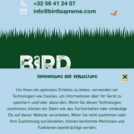
+32 56 41 24 07
info@birdsupreme.com
Genehmigung der Verwaltung
ÜBER UNS
Priester
Rainbow
FOLGEN
Um Ihnen ein optimales Erlebnis zu bieten, verwenden wir
Coulonstraat
Crisp
BLOG
Technologien wie Cookies, um Informationen über Ihr Gerät zu
100
Essentials
B-8930
SIE
speichern und/oder abzurufen. Wenn Sie diesen Technologien
KONTAKT
Rekkem
zustimmen, können wir Daten wie das Surfverhalten oder eindeutige
Route
IDs auf dieser Website verarbeiten. Wenn Sie nicht zustimmen oder
UNS!
berechnen
Ihre Zustimmung zurückziehen, können bestimmte Merkmale und
Funktionen beeinträchtigt werden.